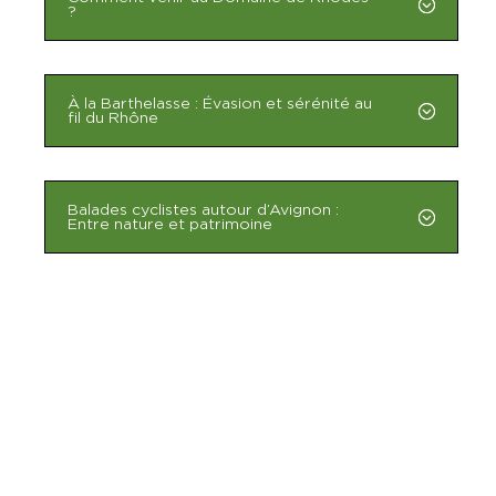
?
À la Barthelasse : Évasion et sérénité au
fil du Rhône
Balades cyclistes autour d’Avignon :
Entre nature et patrimoine