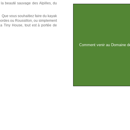
er la beauté sauvage des
Alpilles
, du
 Que vous souhaitiez faire du kayak
ordes
ou
Roussillon
, ou simplement
 la Tiny House, tout est à portée de
Comment venir au Domaine d