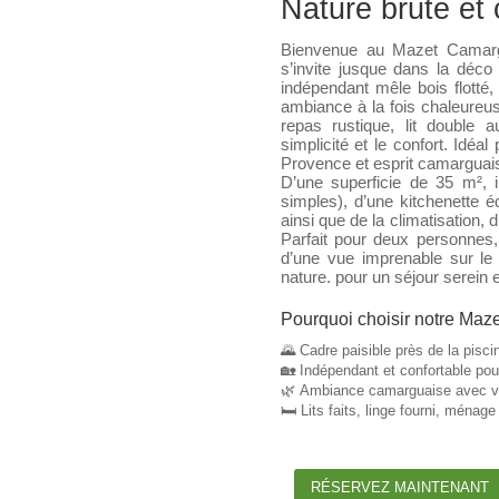
Nature brute e
Bienvenue au Mazet Camargu
s’invite jusque dans la déc
indépendant mêle bois flotté
ambiance à la fois chaleureus
repas rustique, lit double a
simplicité et le confort. Idéa
Provence et esprit camarguai
D’une superficie de 35 m², i
simples), d’une kitchenette 
ainsi que de la climatisation, d
Parfait pour deux personnes, 
d’une vue imprenable sur le 
nature. pour un séjour serein e
Pourquoi choisir notre Maze
🌄
Cadre paisible près de la pisci
🏡
Indépendant et confortable po
🌿
Ambiance camarguaise avec vu
🛏️
Lits faits, linge fourni, ménage
RÉSERVEZ MAINTENANT