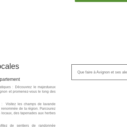
locales
Que faire à Avignon et ses ale
ppartement
iques : Découvrez le majestueux
ignon
et promenez-vous le long des
e : Visitez
les champs de lavande
a renommée de la région. Parcourez
s locaux
,
des tapenades
aux herbes
fitez de sentiers de randonnée