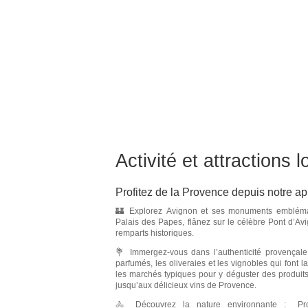
Activité et attractions 
Profitez de la Provence depuis notre a
🏰 Explorez
Avignon
et ses monuments emblémat
Palais des Papes
, flânez sur le célèbre
Pont d’Av
remparts historiques.
💐 Immergez-vous dans l’authenticité provençal
parfumés,
les oliveraies
et
les vignobles
qui font l
les marchés typiques pour y déguster des
produit
jusqu’aux délicieux
vins de Provence
.
🚴 Découvrez la nature environnante : Pro