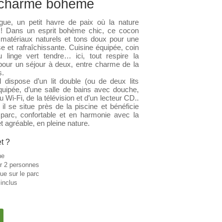
t charme bohème
e, un petit havre de paix où la nature
o ! Dans un esprit bohème chic, ce cocon
, matériaux naturels et tons doux pour une
e et rafraîchissante. Cuisine équipée, coin
u linge vert tendre… ici, tout respire la
l pour un séjour à deux, entre charme de la
s.
l dispose d’un lit double (ou de deux lits
équipée, d’une salle de bains avec douche,
u Wi-Fi, de la télévision et d’un lecteur CD..
il se situe près de la piscine et bénéficie
parc, confortable et en harmonie avec la
t agréable, en pleine nature.
t ?
ne
ur 2 personnes
e sur le parc
 inclus