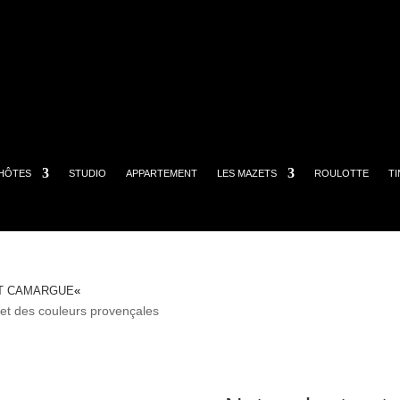
HÔTES
STUDIO
APPARTEMENT
LES MAZETS
ROULOTTE
T
T CAMARGUE
«
 et des couleurs provençales