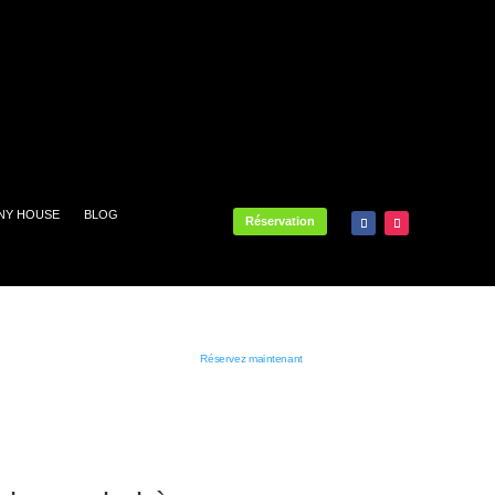
INY HOUSE
BLOG
Réservation
MEILLEURS TARIFS GARANTIS SUR NOTRE SITE !
La réservation en ligne sur notre site vous évite tout intermédiaire,
c’est pour vous la garantie de bénéficier du
meilleur tarif
.
Réservez maintenant