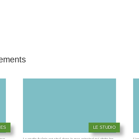
ements
TES
LE STUDIO
que,
Le studio Avénio est situé dans le mas principal qui abrite les
L’a