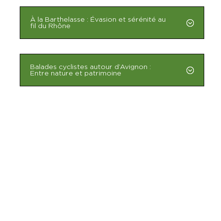
À la Barthelasse : Évasion et sérénité au
fil du Rhône
Balades cyclistes autour d’Avignon :
Entre nature et patrimoine