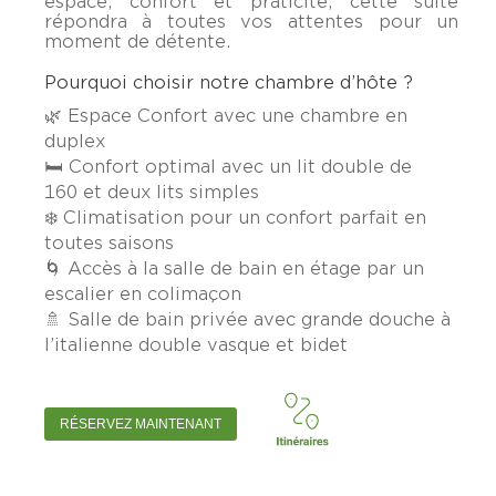
espace, confort et praticité, cette suite
répondra à toutes vos attentes pour un
moment de détente.
Pourquoi choisir notre chambre d’hôte ?
🌿
Espace
Confort
avec une chambre en
duplex
🛏️
Confort optimal
avec
un
lit
double
de
160
et deux lits simples
❄️
Climatisation
pour un confort parfait en
toutes saisons
🌀
Accès
à la salle de bain en étage par un
escalier en colimaçon
🚿
Salle de bain privée
avec grande douche à
l’italienne double vasque et bidet
RÉSERVEZ MAINTENANT