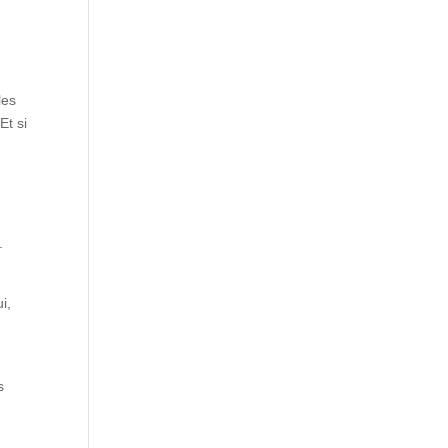
les
Et si
.
i,
s