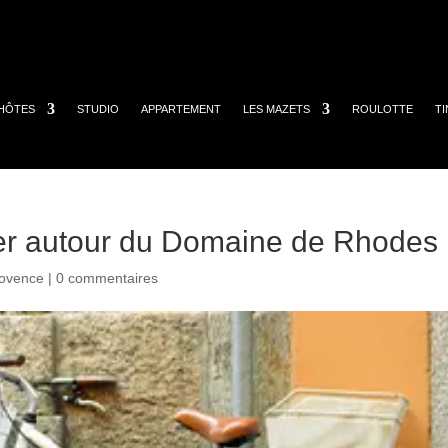
HÔTES
STUDIO
APPARTEMENT
LES MAZETS
ROULOTTE
T
ler autour du Domaine de Rhodes
rovence
|
0 commentaires