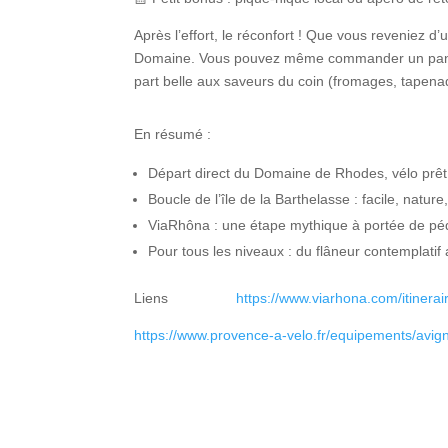
Après l’effort, le réconfort ! Que vous reveniez d
Domaine. Vous pouvez même commander un panier 
part belle aux saveurs du coin (fromages, tapena
En résumé :
Départ direct du Domaine de Rhodes
, vélo prê
Boucle de l’île de la Barthelasse
: facile, natur
ViaRhôna
: une étape mythique à portée de pé
Pour tous les niveaux
: du flâneur contemplatif 
Liens
https://www.viarhona.com/itinera
https://www.provence-a-velo.fr/equipements/avig