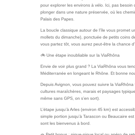
pour explorer les environs à vélo. Ici, pas beso
plonger dans une nature préservée, où les chemins
Palais des Papes.
La boucle classique autour de l’île vous promet u
mollets du dimanche), ponctuée de petits coins d
vous partez tôt, vous aurez peut-être la chance d’
🚲
Une étape inoubliable sur la ViaRhôna
Envie de voir plus grand ? La ViaRhôna vous tend l
Méditerranée en longeant le Rhône. Et bonne nouv
Depuis Avignon, vous pouvez suivre la ViaRhôna ve
cultures maraîchères, marais et paysages typiques
même sans GPS, on s’en sort).
L’étape jusqu’à Arles (environ 45 km) est accessibl
simple portion jusqu’à Tarascon ou Beaucaire est 
sont les bienvenus à bord.
🧺
Petit bonus : pique-nique local ou apéro de ret