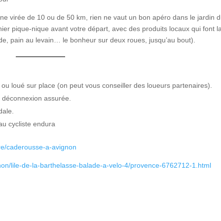
’une virée de 10 ou de 50 km, rien ne vaut un bon apéro dans le jardin 
pique-nique avant votre départ, avec des produits locaux qui font l
de, pain au levain… le bonheur sur deux roues, jusqu’au bout).
t ou loué sur place (on peut vous conseiller des loueurs partenaires).
e, déconnexion assurée.
dale.
au cycliste endura
ire/caderousse-a-avignon
non/lile-de-la-barthelasse-balade-a-velo-4/provence-6762712-1.html