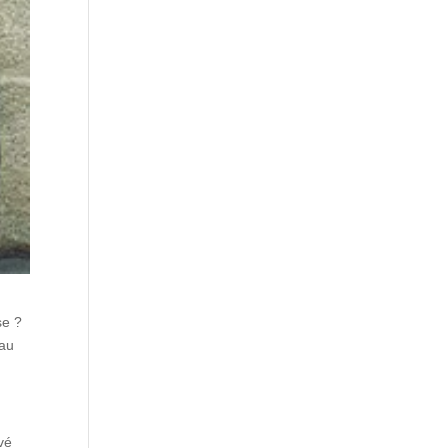
se ?
 au
vé