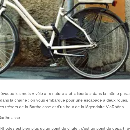
n évoque les mots « vélo », « nature » et « liberté » dans la même phra
le dans la chaîne : on vous embarque pour une escapade à deux roues,
s trésors de la Barthelasse et d’un bout de la légendaire ViaRhôna.
 Barthelasse
Rhodes est bien plus qu’un point de chute : c’est un point de départ rê