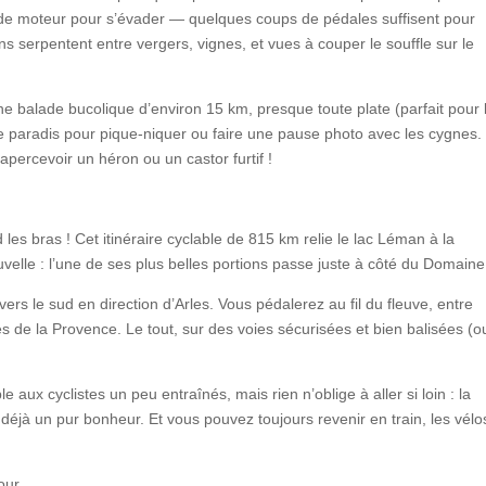
in de moteur pour s’évader — quelques coups de pédales suffisent pour
 serpentent entre vergers, vignes, et vues à couper le souffle sur le
ne balade bucolique d’environ 15 km, presque toute plate (parfait pour 
e paradis pour pique-niquer ou faire une pause photo avec les cygnes. 
apercevoir un héron ou un castor furtif !
es bras ! Cet itinéraire cyclable de 815 km relie le lac Léman à la
elle : l’une de ses plus belles portions passe juste à côté du Domaine
rs le sud en direction d’Arles. Vous pédalerez au fil du fleuve, entre
 de la Provence. Le tout, sur des voies sécurisées et bien balisées (ou
e aux cyclistes un peu entraînés, mais rien n’oblige à aller si loin : la
déjà un pur bonheur. Et vous pouvez toujours revenir en train, les vélo
our