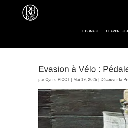
LE DOMAINE
CHAMBRES D’
Evasion à Vélo : Péda
par
Cyrille PICOT
|
Mai 19, 2025
|
Découvrir la P